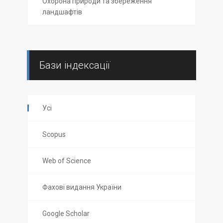
Охорона природи та збереження
ландшафтів
Бази індексації
Усі
Scopus
Web of Science
Фахові видання України
Google Scholar