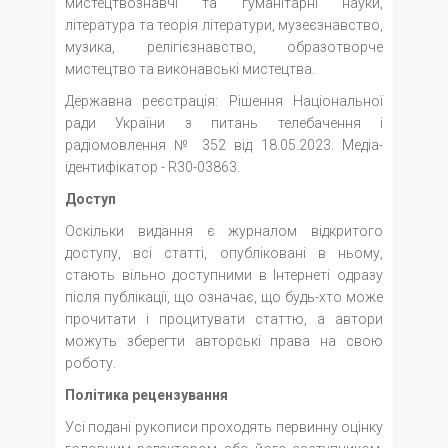
мистецтвознавчі та гуманітарні науки,
література та теорія літератури, музеєзнавство,
музика, релігієзнавство, образотворче
мистецтво та виконавські мистецтва.
Державна реєстрація: Рішення Національної
ради України з питань телебачення і
радіомовлення № 352 від 18.05.2023. Медіа-
ідентифікатор - R30-03863.
Доступ
Оскільки видання є журналом відкритого
доступу, всі статті, опубліковані в ньому,
стають вільно доступними в Інтернеті одразу
після публікації, що означає, що будь-хто може
прочитати і процитувати статтю, а автори
можуть зберегти авторські права на свою
роботу.
Політика рецензування
Усі подані рукописи проходять первинну оцінку