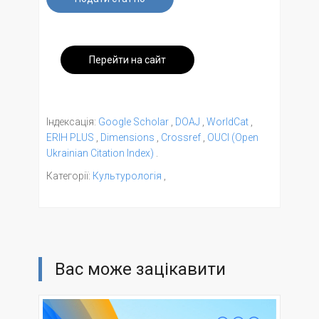
Перейти на сайт
Індексація:
Google Scholar
,
DOAJ
,
WorldCat
,
ERIH PLUS
,
Dimensions
,
Crossref
,
OUCI (Open
Ukrainian Citation Index)
.
Категорії:
Культурологія
,
Вас може зацікавити