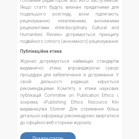
головним редактором або його заступником.
Якщо статті будуть визнані придатними для
подальшого розгляду, вони підлягають
рецензуванню незалежними, анонімними
рецензентами. «Interdisciplinary Cultural and
Humanities Review» дотримується принципу
подвійного сліпого (анонімного) рецензування.
Публікаційна етика
Журнал дотримується найвищих стандартів
видавничої етики, впроваджуючи суворі
процедури для забезпечення їх дотримання. У
своїй діяльності редакція керується
рекомендаціями Комітету з етики наукових
публікацій Committee on Publication Ethics і,
зокрема, «Publishing Ethics Resource Kit»
видавництва Elsevier. Для отримання більш
детальної інформації рекомендуємо звертатися
до офіційної веб-сторінки журналу.
Подати статтю